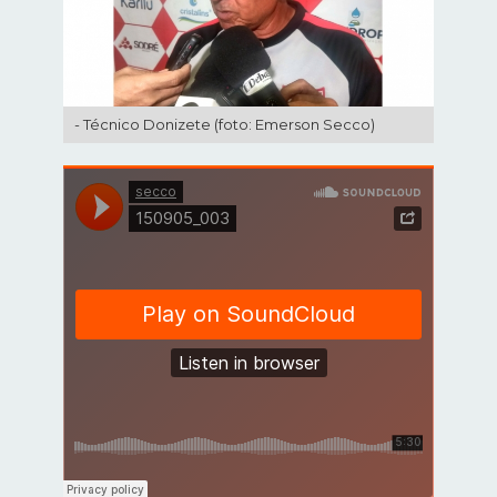
- Técnico Donizete (foto: Emerson Secco)