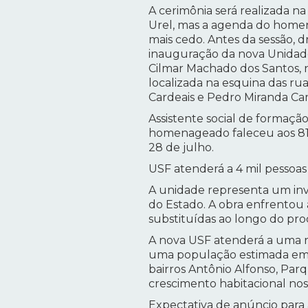
A cerimônia será realizada na 
Urel, mas a agenda do hom
mais cedo. Antes da sessão, dr
inauguração da nova Unidade
Cilmar Machado dos Santos, n
localizada na esquina das ru
Cardeais e Pedro Miranda Ca
Assistente social de formação
homenageado faleceu aos 81 
28 de julho.
USF atenderá a 4 mil pessoas 
A unidade representa um in
do Estado. A obra enfrentou
substituídas ao longo do pro
A nova USF atenderá a uma r
uma população estimada em c
bairros Antônio Alfonso, Par
crescimento habitacional nos
Expectativa de anúncio para