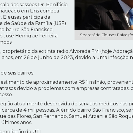
sala das sessões Dr. Bonifácio
enageado em Lins começa
. Eleuses participa da
 de Saúde da Família (USF)
o bairro São Francisco,
- Secretário Eleuses Paiva (f
as José Henrique Ferreira
mpos.
, proprietário da extinta rádio Alvorada FM (hoje Adoração
anos, em 26 de junho de 2023, devido a uma infecção na
de seis bairros
vestimento de aproximadamente R$ 1 milhão, provenient
 atrasos devido a problemas com empresas contratadas, 
cesso.
egião atualmente desprovida de serviços médicos nas p
erca de 4 mil pessoas. Além do bairro São Francisco, s
que das Flores, San Fernando, Samuel Arzani e São Roque
 últimos anos.
 ampliação da UTI