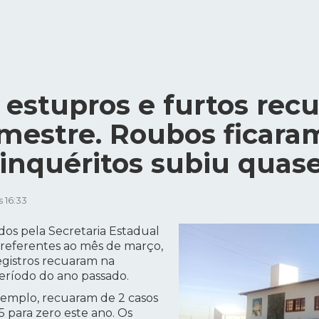
 estupros e furtos re
imestre. Roubos ficaram
inquéritos subiu quas
 16:33
dos pela Secretaria Estadual
 referentes ao mês de março,
egistros recuaram na
ríodo do ano passado.
xemplo, recuaram de 2 casos
5 para zero este ano. Os