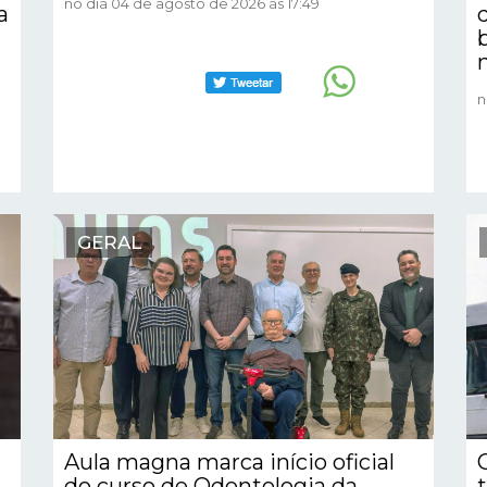
no dia 04 de agosto de 2026 às 17:49
a
n
GERAL
Aula magna marca início oficial
do curso de Odontologia da