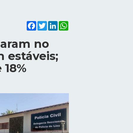
Facebook
Twitter
LinkedIn
WhatsApp
cuaram no
 estáveis;
e 18%