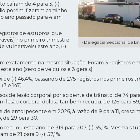
o caíram de 4 para 3, (-)
dio porém, fizeram caminho
 no ano passado para 4 em
gistros de estupros, que
áveis) no primeiro trimestre
- Delegacia Seccional de Li
 vulneráveis) este ano, (-)
ram exatamente na mesma situação. Foram 3 registros em
este ano (zero de veículos e 3 gerais).
oi de (-) 46,4%, passando de 275 registros nos primeiros t
 (7 e 147).
 de lesão corporal por acidente de trânsito, de 74 para 
tem lesão corporal dolosa também recuou, de 126 para 89, (
e de entorpecente em 2026, à razão de 9 para 11, cresci
, de 29 para 30.
ecuou este ano, de 319 para 207, (-) 35,1%. Mesma situ
 de 21 para 9 (-), 57,1%.