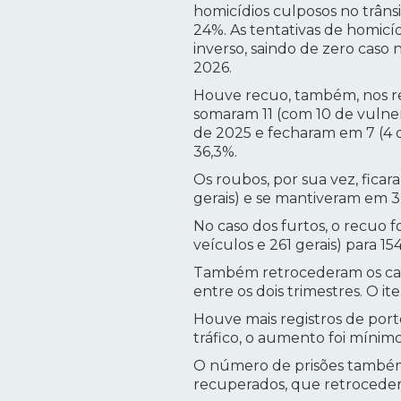
homicídios culposos no trânsit
24%. As tentativas de homicí
inverso, saindo de zero caso
2026.
Houve recuo, também, nos re
somaram 11 (com 10 de vulner
de 2025 e fecharam em 7 (4 de
36,3%.
Os roubos, por sua vez, fica
gerais) e se mantiveram em 3 
No caso dos furtos, o recuo f
veículos e 261 gerais) para 154
Também retrocederam os casos
entre os dois trimestres. O i
Houve mais registros de port
tráfico, o aumento foi mínimo
O número de prisões também r
recuperados, que retrocederam