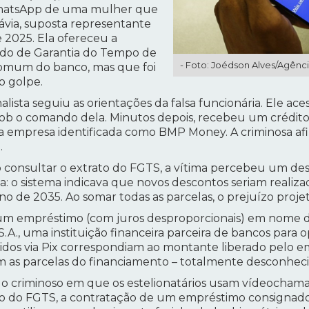
WhatsApp de uma mulher que
ávia, suposta representante
e 2025. Ela ofereceu a
ndo de Garantia do Tempo de
- Foto: Joédson Alves/Agênci
comum do banco, mas que foi
o golpe.
alista seguiu as orientações da falsa funcionária. Ele ace
sob o comando dela. Minutos depois, recebeu um crédito 
ma empresa identificada como BMP Money. A criminosa af
.
o consultar o extrato do FGTS, a vítima percebeu um des
da: o sistema indicava que novos descontos seriam real
 ano de 2035. Ao somar todas as parcelas, o prejuízo proj
o um empréstimo (com juros desproporcionais) em nome 
.A., uma instituição financeira parceira de bancos para 
bidos via Pix correspondiam ao montante liberado pelo 
 as parcelas do financiamento – totalmente desconhecid
 criminoso em que os estelionatários usam vídeochamad
ivo do FGTS, a contratação de um empréstimo consignado