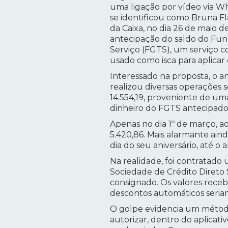
uma ligação por vídeo via 
se identificou como Bruna Fl
da Caixa, no dia 26 de maio d
antecipação do saldo do Fu
Serviço (FGTS), um serviço 
usado como isca para aplicar 
Interessado na proposta, o an
realizou diversas operações 
14.554,19, proveniente de u
dinheiro do FGTS antecipado
Apenas no dia 1º de março, a
5.420,86. Mais alarmante ain
dia do seu aniversário, até o
Na realidade, foi contratad
Sociedade de Crédito Direto S
consignado. Os valores rece
descontos automáticos seriam
O golpe evidencia um método
autorizar, dentro do aplicat