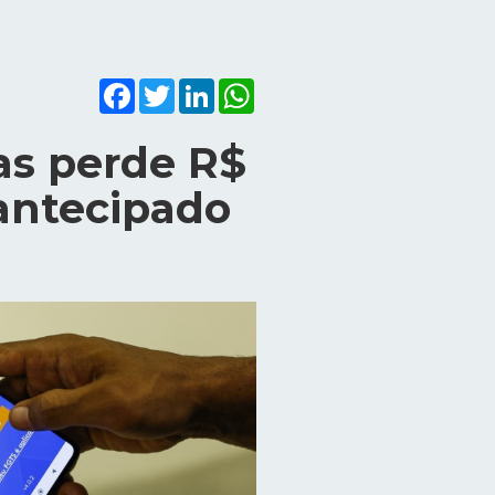
Facebook
Twitter
LinkedIn
WhatsApp
as perde R$
 antecipado