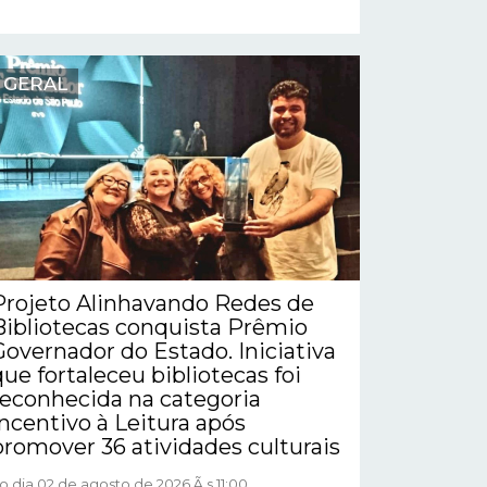
GERAL
Projeto Alinhavando Redes de
Bibliotecas conquista Prêmio
Governador do Estado. Iniciativa
que fortaleceu bibliotecas foi
reconhecida na categoria
Incentivo à Leitura após
promover 36 atividades culturais
o dia 02 de agosto de 2026 Ã s 11:00