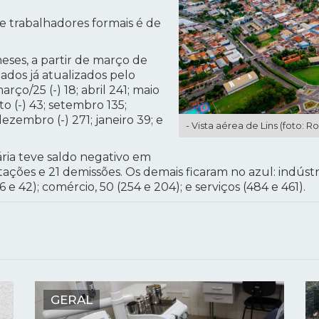
de trabalhadores formais é de
eses, a partir de março de
ados já atualizados pelo
ço/25 (-) 18; abril 241; maio
to (-) 43; setembro 135;
ezembro (-) 271; janeiro 39; e
- Vista aérea de Lins (foto: R
ria teve saldo negativo em
atações e 21 demissões. Os demais ficaram no azul: indústr
 e 42); comércio, 50 (254 e 204); e serviços (484 e 461).
GERAL