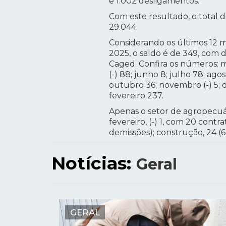
e 1.002 desligamentos.
Com este resultado, o total 
29.044.
Considerando os últimos 12 m
2025, o saldo é de 349, com d
Caged. Confira os números: mar
(-) 88; junho 8; julho 78; agos
outubro 36; novembro (-) 5; d
fevereiro 237.
Apenas o setor de agropecuá
fevereiro, (-) 1, com 20 contr
demissões); construção, 24 (66
Notícias:
Geral
GERAL