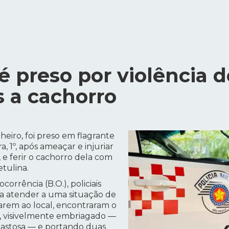
 é preso por violência 
 a cachorro
eiro, foi preso em flagrante
a, 1º, após ameaçar e injuriar
 e ferir o cachorro dela com
tulina.
orrência (B.O.), policiais
ra atender a uma situação de
arem ao local, encontraram o
a, visivelmente embriagado —
pastosa — e portando duas