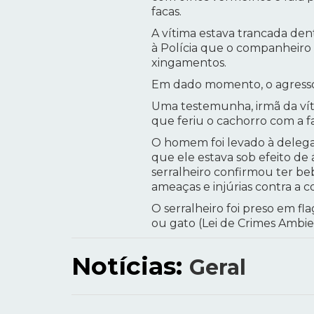
facas.
A vítima estava trancada dent
à Polícia que o companheiro 
xingamentos.
Em dado momento, o agressor
Uma testemunha, irmã da vít
que feriu o cachorro com a f
O homem foi levado à delegac
que ele estava sob efeito de 
serralheiro confirmou ter be
ameaças e injúrias contra a 
O serralheiro foi preso em fl
ou gato (Lei de Crimes Ambien
Notícias:
Geral