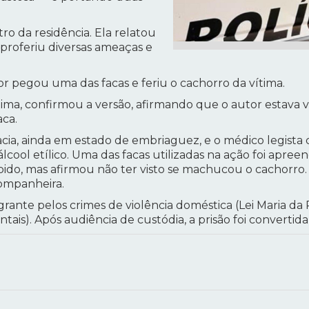
ro da residência. Ela relatou
proferiu diversas ameaças e
 pegou uma das facas e feriu o cachorro da vítima.
ima, confirmou a versão, afirmando que o autor estava 
aca.
ia, ainda em estado de embriaguez, e o médico legista co
álcool etílico. Uma das facas utilizadas na ação foi apre
bido, mas afirmou não ter visto se machucou o cachorro.
companheira.
agrante pelos crimes de violência doméstica (Lei Maria da
tais). Após audiência de custódia, a prisão foi convertid